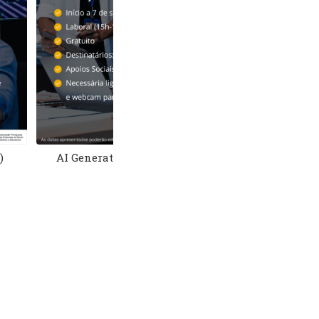
ermédio (noturno)
Análise Dados e Dashboards –
Power BI