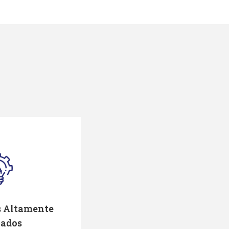
s Altamente
pados