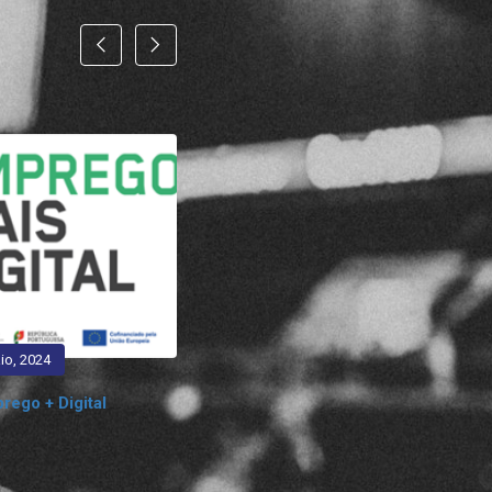
io, 2024
13 de Maio, 2024
ego + Digital
Employer Pitch – O Palco às Em